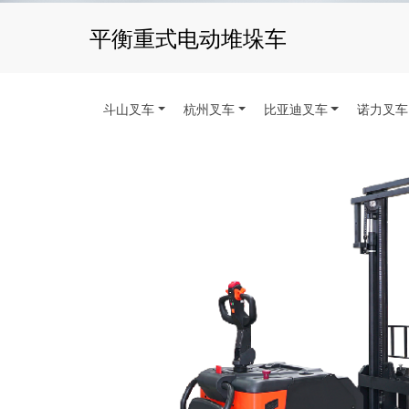
平衡重式电动堆垛车
斗山叉车
杭州叉车
比亚迪叉车
诺力叉车