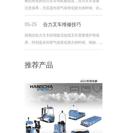
相信所有的合力叉车司机都知道，合力叉车需要
注意保养，尤其是外部气候变化较大的时候。比
如夏天和秋天，叉车要特别注意保养。
一、合力叉车车辆外部维护: 夏秋两季，
05-25
合力叉车维修技巧
早晚露水会比较多，合力叉车外面往往很湿。如
我相信合力叉车的驾驶员知道叉车需要维护和保
果车身有划痕，很容易受潮生锈。因此，如果合
养，特别是在外部气候变化很大的时候。例如，
力叉车外部有划痕，应及时进行油漆处理，以避
在夏季和秋季，应特别小心叉车。 1.合力
免划痕受潮生锈。因为我们无法控制天气，雨水
叉车的外部维护： 在夏季和秋季，清晨
腐蚀，阳光直射等。会对叉车产生影响，所以做
推荐产品
和黄昏会有更多的露水，合力叉车的外部经常很
好合力叉车
潮湿。如果身体被刮擦，很容易受潮和生锈。因
此，一旦合力叉车的外部出现刮痕，应及时进行
喷涂，以免刮痕部位受潮和生锈。由于我们无法
控制天气，雨水腐蚀，直射阳光等会影响叉车，
因此