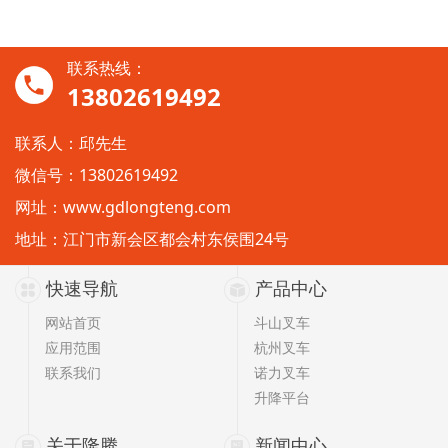
联系热线：
13802619492
联系人：邱先生
微信号：13802619492
网址：
www.gdlongteng.com
地址：江门市新会区都会村东侯围24号
快速导航
产品中心
网站首页
斗山叉车
应用范围
杭州叉车
联系我们
诺力叉车
升降平台
关于隆腾
新闻中心