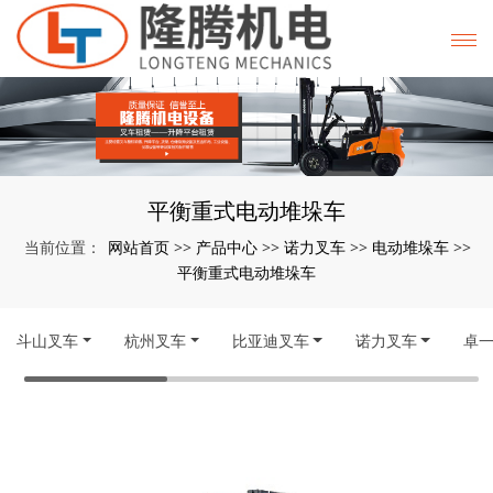
平衡重式电动堆垛车
网站首页
产品中心
诺力叉车
电动堆垛车
当前位置：
>>
>>
>>
>>
平衡重式电动堆垛车
斗山叉车
杭州叉车
比亚迪叉车
诺力叉车
卓