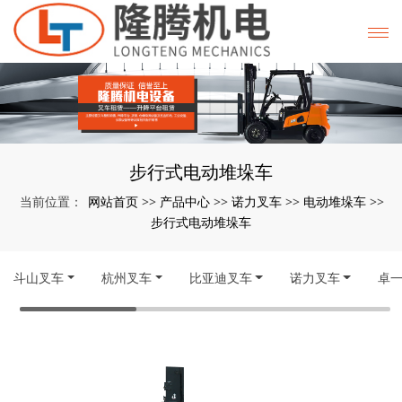
步行式电动堆垛车
网站首页
产品中心
诺力叉车
电动堆垛车
当前位置：
>>
>>
>>
>>
步行式电动堆垛车
斗山叉车
杭州叉车
比亚迪叉车
诺力叉车
卓