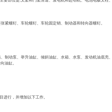
主要部位是:叉架和门架滑道、发电机和起动机、电池电极叉柱
链张紧螺钉、车轮螺钉、车轮固定销、制动器和转向器螺钉。
箱、制动泵、举升油缸、倾斜油缸、水箱、水泵、发动机油底壳
转向油缸。
目进行，并增加以下工作。