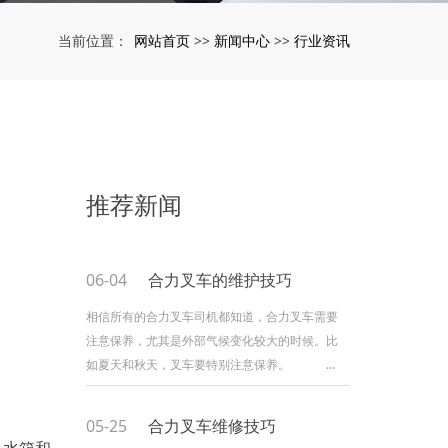
网站首页
新闻中心
行业资讯
当前位置：
>>
>>
推荐新闻
06-04
合力叉车的维护技巧
相信所有的合力叉车司机都知道，合力叉车需要
注意保养，尤其是外部气候变化较大的时候。比
如夏天和秋天，叉车要特别注意保养。
一、合力叉车车辆外部维护: 夏秋两季，
早晚露水会比较多，合力叉车外面往往很湿。如
05-25
合力叉车维修技巧
果车身有划痕，很容易受潮生锈。因此，如果合