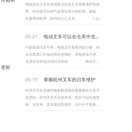
、水箱和
力叉车外部有划痕，应及时进行油漆处理，以避
我相信合力叉车的驾驶员知道叉车需要维护和保
免划痕受潮生锈。因为我们无法控制天气，雨水
养，特别是在外部气候变化很大的时候。例如，
腐蚀，阳光直射等。会对叉车产生影响，所以做
在夏季和秋季，应特别小心叉车。 1.合
好合力叉车
力叉车的外部维护： 在夏季和秋季，清
晨和黄昏会有更多的露水，合力叉车的外部经常
05-21
电动叉车可以在仓库中充电吗？
很潮湿。如果身体被刮擦，很容易受潮和生锈。
因此，一旦合力叉车的外部出现刮痕，应及时进
与新能源汽车不同，电动叉车需要四处行驶，但
行喷涂，以免刮痕部位受潮和生锈。由于我们无
在仓库或工作场所附近使用时，充电更加方便。
法控制天气，雨水腐蚀，直射阳光等会影响叉
无需在任何地方找到充电桩。 电动叉车
、变矩
车，因此
充电通常不适合在仓库中进行实际操作，建议在
仓库外设置一个特殊的地方进行充电。如果由于
05-19
掌握杭州叉车的日常维护
地域限制您被迫在仓库中进行实际的充电操作，
则应严格按照消防法规和电力安全管理体系执行
杭州叉车的关键性能参数是额定载重量和大提升
充电操作，并且需要指派专职人员进行维护它可
高宽比。杭州叉车不仅效率高，而且可以快速更
以防止事故发生。以上仅供参考。您不应该冒险
换。近年来，其发展趋势很快，运行中可更换的
进行安全
设备有30多种。例如，更换侧夹设备可以转移汽
油桶和包；更换抽油杆设备可以转移盘绕的钢和
水泥排水管；更换起重臂和吊钩，可以吊起各种