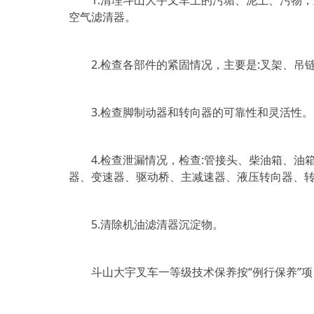
1.清理斗山大宇叉车上的污垢、泥土、污物，
空气滤清器。
2.检查各部件的紧固情况，主要是:叉架、吊
3.检查脚制动器和转向器的可靠性和灵活性。
4.检查泄漏情况，检查:管接头、柴油箱、油
器、变速器、驱动桥、主减速器、液压转向器、
5.清除机油滤清器沉淀物。
斗山大宇叉车一等级技术保养按“例行保养”项