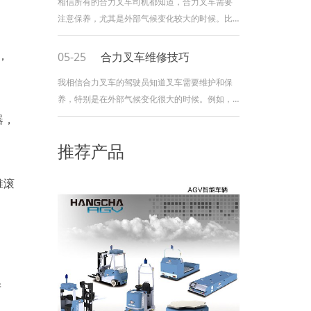
相信所有的合力叉车司机都知道，合力叉车需要
注意保养，尤其是外部气候变化较大的时候。比
如夏天和秋天，叉车要特别注意保养。
一、合力叉车车辆外部维护: 夏秋两季，
，
05-25
合力叉车维修技巧
早晚露水会比较多，合力叉车外面往往很湿。如
我相信合力叉车的驾驶员知道叉车需要维护和保
果车身有划痕，很容易受潮生锈。因此，如果合
养，特别是在外部气候变化很大的时候。例如，
力叉车外部有划痕，应及时进行油漆处理，以避
在夏季和秋季，应特别小心叉车。 1.合力
器，
免划痕受潮生锈。因为我们无法控制天气，雨水
叉车的外部维护： 在夏季和秋季，清晨
腐蚀，阳光直射等。会对叉车产生影响，所以做
推荐产品
和黄昏会有更多的露水，合力叉车的外部经常很
好合力叉车
潮湿。如果身体被刮擦，很容易受潮和生锈。因
锥滚
此，一旦合力叉车的外部出现刮痕，应及时进行
喷涂，以免刮痕部位受潮和生锈。由于我们无法
控制天气，雨水腐蚀，直射阳光等会影响叉车，
因此
产