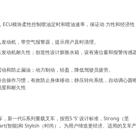
ECU模块柔性控制喷油定时和喷油速率，保证动 力性和经济性
入发动机，带空气报警器，提示用户及时清理。
长发动机耐久性；创造性设计膨胀水箱，设有液位窗和报警传感
震动和防止漏油；动力制动，轻盈，降低驾驶员疲劳。
符合操作习惯，有效防止身体移动；静压转向系统，自动调心圆
强度和耐久性
一代G系列重载叉车，按照5 ‘S’ 设计标准，Strong（坚
art(智能)和 Stylish（时尚）。为用户缔造更经济、适用的叉车