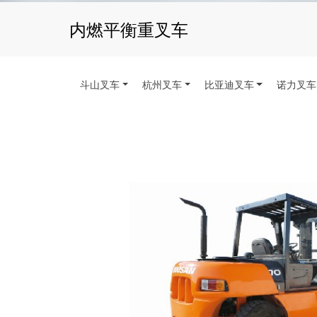
内燃平衡重叉车
斗山叉车
杭州叉车
比亚迪叉车
诺力叉车