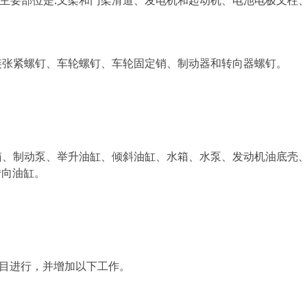
主要部位是:叉架和门架滑道、发电机和起动机、电池电极叉柱
链张紧螺钉、车轮螺钉、车轮固定销、制动器和转向器螺钉。
箱、制动泵、举升油缸、倾斜油缸、水箱、水泵、发动机油底壳
转向油缸。
目进行，并增加以下工作。