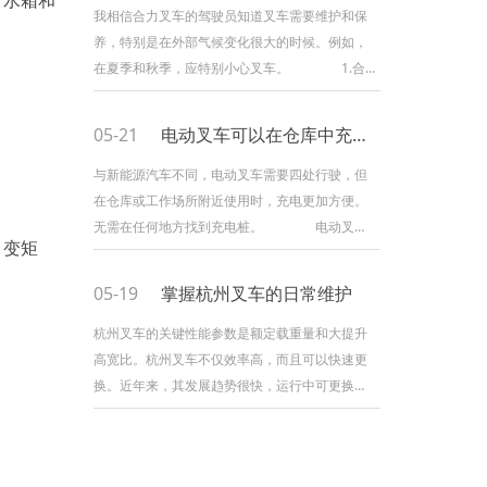
、水箱和
力叉车外部有划痕，应及时进行油漆处理，以避
我相信合力叉车的驾驶员知道叉车需要维护和保
免划痕受潮生锈。因为我们无法控制天气，雨水
养，特别是在外部气候变化很大的时候。例如，
腐蚀，阳光直射等。会对叉车产生影响，所以做
在夏季和秋季，应特别小心叉车。 1.合
好合力叉车
力叉车的外部维护： 在夏季和秋季，清
晨和黄昏会有更多的露水，合力叉车的外部经常
05-21
电动叉车可以在仓库中充电吗？
很潮湿。如果身体被刮擦，很容易受潮和生锈。
因此，一旦合力叉车的外部出现刮痕，应及时进
与新能源汽车不同，电动叉车需要四处行驶，但
行喷涂，以免刮痕部位受潮和生锈。由于我们无
在仓库或工作场所附近使用时，充电更加方便。
法控制天气，雨水腐蚀，直射阳光等会影响叉
无需在任何地方找到充电桩。 电动叉车
、变矩
车，因此
充电通常不适合在仓库中进行实际操作，建议在
仓库外设置一个特殊的地方进行充电。如果由于
05-19
掌握杭州叉车的日常维护
地域限制您被迫在仓库中进行实际的充电操作，
则应严格按照消防法规和电力安全管理体系执行
杭州叉车的关键性能参数是额定载重量和大提升
充电操作，并且需要指派专职人员进行维护它可
高宽比。杭州叉车不仅效率高，而且可以快速更
以防止事故发生。以上仅供参考。您不应该冒险
换。近年来，其发展趋势很快，运行中可更换的
进行安全
设备有30多种。例如，更换侧夹设备可以转移汽
油桶和包；更换抽油杆设备可以转移盘绕的钢和
水泥排水管；更换起重臂和吊钩，可以吊起各种