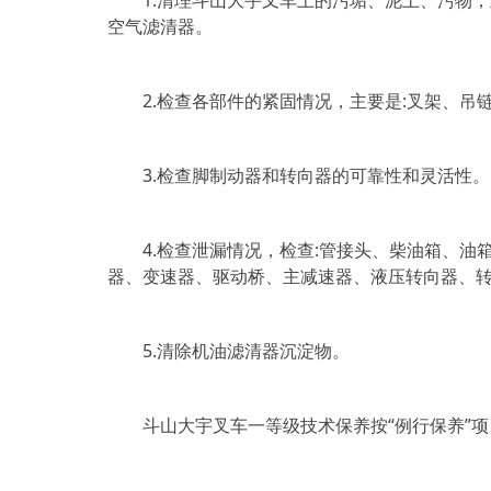
1.清理斗山大宇叉车上的污垢、泥土、污物，
空气滤清器。
2.检查各部件的紧固情况，主要是:叉架、吊
3.检查脚制动器和转向器的可靠性和灵活性。
4.检查泄漏情况，检查:管接头、柴油箱、油
器、变速器、驱动桥、主减速器、液压转向器、
5.清除机油滤清器沉淀物。
斗山大宇叉车一等级技术保养按“例行保养”项