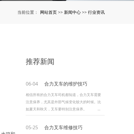
网站首页
新闻中心
行业资讯
当前位置：
>>
>>
推荐新闻
06-04
合力叉车的维护技巧
相信所有的合力叉车司机都知道，合力叉车需要
注意保养，尤其是外部气候变化较大的时候。比
如夏天和秋天，叉车要特别注意保养。
一、合力叉车车辆外部维护: 夏秋两季，
早晚露水会比较多，合力叉车外面往往很湿。如
05-25
合力叉车维修技巧
果车身有划痕，很容易受潮生锈。因此，如果合