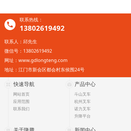
联系热线：
13802619492
联系人：邱先生
微信号：13802619492
网址：
www.gdlongteng.com
地址：江门市新会区都会村东侯围24号
快速导航
产品中心
网站首页
斗山叉车
应用范围
杭州叉车
联系我们
诺力叉车
升降平台
关于隆腾
新闻中心