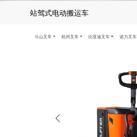
站驾式电动搬运车
斗山叉车
杭州叉车
比亚迪叉车
诺力叉车